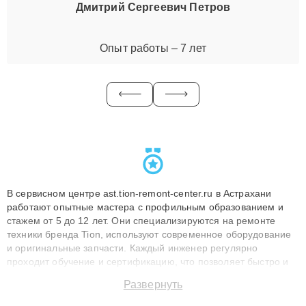
Дмитрий Сергеевич Петров
Опыт работы – 7 лет
В сервисном центре ast.tion-remont-center.ru в Астрахани
работают опытные мастера с профильным образованием и
стажем от 5 до 12 лет. Они специализируются на ремонте
техники бренда Tion, используют современное оборудование
и оригинальные запчасти. Каждый инженер регулярно
проходит обучение и сертификацию, что позволяет быстро и
точноdiagnostikировать поломки и восстанавливать технику с
Развернуть
сохранением гарантии до 3 лет. Наши мастера решают
сложные случаи: от замены матриц и материнских плат до