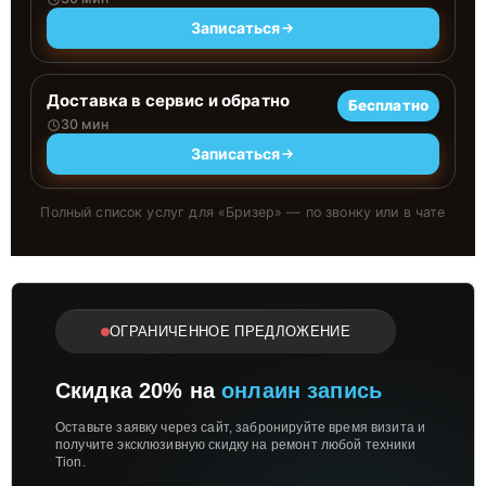
Записаться
Доставка в сервис и обратно
Бесплатно
30 мин
Записаться
Полный список услуг для «
Бризер
» — по звонку или в чате
ОГРАНИЧЕННОЕ ПРЕДЛОЖЕНИЕ
Скидка 20% на
онлаин запись
Оставьте заявку через сайт, забронируйте время визита и
получите эксклюзивную скидку на ремонт любой техники
Tion.