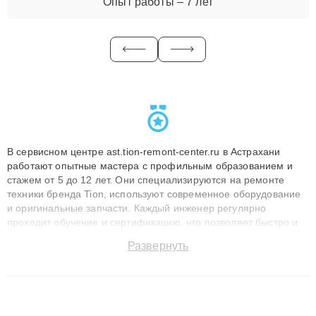
Опыт работы – 7 лет
В сервисном центре ast.tion-remont-center.ru в Астрахани
работают опытные мастера с профильным образованием и
стажем от 5 до 12 лет. Они специализируются на ремонте
техники бренда Tion, используют современное оборудование
и оригинальные запчасти. Каждый инженер регулярно
проходит обучение и сертификацию, что позволяет быстро и
точноdiagnostikировать поломки и восстанавливать технику с
Развернуть
сохранением гарантии до 3 лет. Наши мастера решают
сложные случаи: от замены матриц и материнских плат до
ремонта после залития и восстановления данных. Благодаря
высокой квалификации и ответственному подходу клиенты
получают быстрый, качественный ремонт и понятные