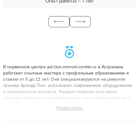
Опыт работы – 7 лет
В сервисном центре ast.tion-remont-center.ru в Астрахани
работают опытные мастера с профильным образованием и
стажем от 5 до 12 лет. Они специализируются на ремонте
техники бренда Tion, используют современное оборудование
и оригинальные запчасти. Каждый инженер регулярно
проходит обучение и сертификацию, что позволяет быстро и
точноdiagnostikировать поломки и восстанавливать технику с
Развернуть
сохранением гарантии до 3 лет. Наши мастера решают
сложные случаи: от замены матриц и материнских плат до
ремонта после залития и восстановления данных. Благодаря
высокой квалификации и ответственному подходу клиенты
получают быстрый, качественный ремонт и понятные