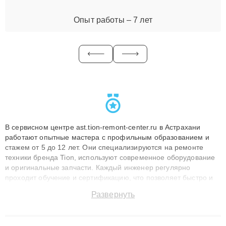
Опыт работы – 7 лет
В сервисном центре ast.tion-remont-center.ru в Астрахани
работают опытные мастера с профильным образованием и
стажем от 5 до 12 лет. Они специализируются на ремонте
техники бренда Tion, используют современное оборудование
и оригинальные запчасти. Каждый инженер регулярно
проходит обучение и сертификацию, что позволяет быстро и
точноdiagnostikировать поломки и восстанавливать технику с
Развернуть
сохранением гарантии до 3 лет. Наши мастера решают
сложные случаи: от замены матриц и материнских плат до
ремонта после залития и восстановления данных. Благодаря